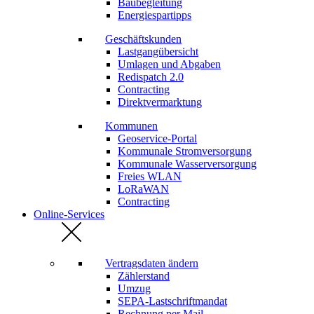
Baubegleitung
Energiespartipps
Geschäftskunden
Lastgangübersicht
Umlagen und Abgaben
Redispatch 2.0
Contracting
Direktvermarktung
Kommunen
Geoservice-Portal
Kommunale Stromversorgung
Kommunale Wasserversorgung
Freies WLAN
LoRaWAN
Contracting
Online-Services
Vertragsdaten ändern
Zählerstand
Umzug
SEPA-Lastschriftmandat
Rechnung per Mail