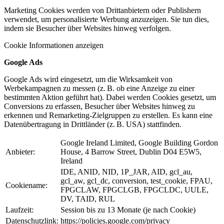
Marketing Cookies werden von Drittanbietern oder Publishern
verwendet, um personalisierte Werbung anzuzeigen. Sie tun dies,
indem sie Besucher über Websites hinweg verfolgen.
Cookie Informationen anzeigen
Google Ads
Google Ads wird eingesetzt, um die Wirksamkeit von
Werbekampagnen zu messen (z. B. ob eine Anzeige zu einer
bestimmten Aktion geführt hat). Dabei werden Cookies gesetzt, um
Conversions zu erfassen, Besucher über Websites hinweg zu
erkennen und Remarketing-Zielgruppen zu erstellen. Es kann eine
Datenübertragung in Drittländer (z. B. USA) stattfinden.
Google Ireland Limited, Google Building Gordon
Anbieter:
House, 4 Barrow Street, Dublin D04 E5W5,
Ireland
IDE, ANID, NID, 1P_JAR, AID, gcl_au,
gcl_aw, gcl_dc, conversion, test_cookie, FPAU,
Cookiename:
FPGCLAW, FPGCLGB, FPGCLDC, UULE,
DV, TAID, RUL
Laufzeit:
Session bis zu 13 Monate (je nach Cookie)
Datenschutzlink:
https://policies.google.com/privacy