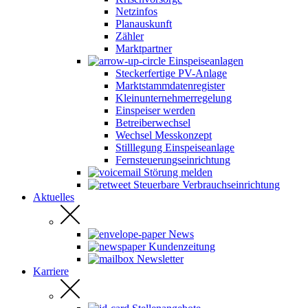
Netzinfos
Planauskunft
Zähler
Marktpartner
Einspeiseanlagen
Steckerfertige PV-Anlage
Marktstammdatenregister
Kleinunternehmerregelung
Einspeiser werden
Betreiberwechsel
Wechsel Messkonzept
Stilllegung Einspeiseanlage
Fernsteuerungseinrichtung
Störung melden
Steuerbare Verbrauchseinrichtung
Aktuelles
News
Kundenzeitung
Newsletter
Karriere