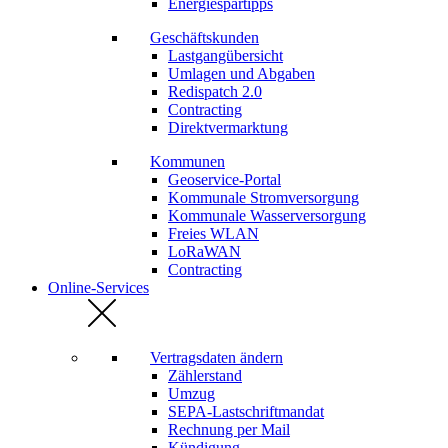
Energiespartipps
Geschäftskunden
Lastgangübersicht
Umlagen und Abgaben
Redispatch 2.0
Contracting
Direktvermarktung
Kommunen
Geoservice-Portal
Kommunale Stromversorgung
Kommunale Wasserversorgung
Freies WLAN
LoRaWAN
Contracting
Online-Services
Vertragsdaten ändern
Zählerstand
Umzug
SEPA-Lastschriftmandat
Rechnung per Mail
Kündigung