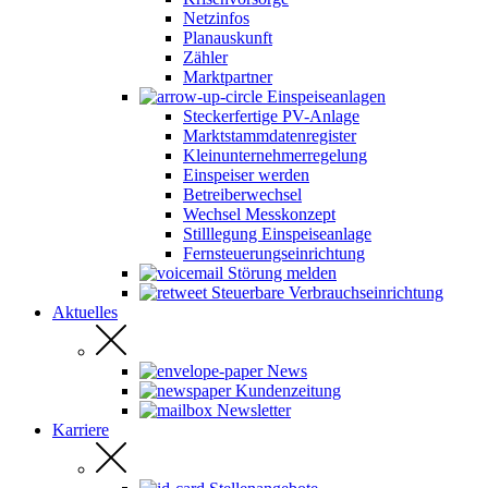
Netzinfos
Planauskunft
Zähler
Marktpartner
Einspeiseanlagen
Steckerfertige PV-Anlage
Marktstammdatenregister
Kleinunternehmerregelung
Einspeiser werden
Betreiberwechsel
Wechsel Messkonzept
Stilllegung Einspeiseanlage
Fernsteuerungseinrichtung
Störung melden
Steuerbare Verbrauchseinrichtung
Aktuelles
News
Kundenzeitung
Newsletter
Karriere