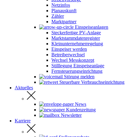
Netzinfos
Planauskunft
Zähler
Marktpartner
Einspeiseanlagen
Steckerfertige PV-Anlage
Marktstammdatenregister
Kleinunternehmerregelung
Einspeiser werden
Betreiberwechsel
Wechsel Messkonzept
Stilllegung Einspeiseanlage
Fernsteuerungseinrichtung
Störung melden
Steuerbare Verbrauchseinrichtung
Aktuelles
News
Kundenzeitung
Newsletter
Karriere