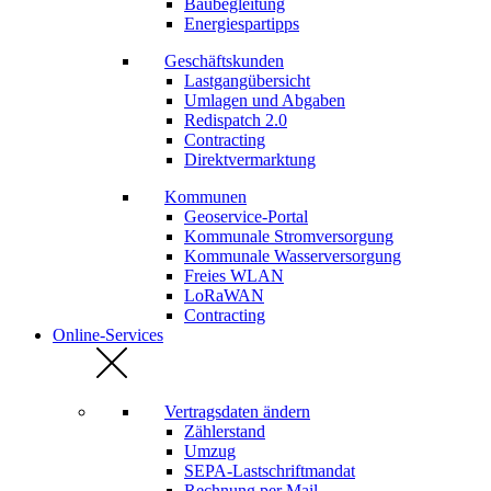
Baubegleitung
Energiespartipps
Geschäftskunden
Lastgangübersicht
Umlagen und Abgaben
Redispatch 2.0
Contracting
Direktvermarktung
Kommunen
Geoservice-Portal
Kommunale Stromversorgung
Kommunale Wasserversorgung
Freies WLAN
LoRaWAN
Contracting
Online-Services
Vertragsdaten ändern
Zählerstand
Umzug
SEPA-Lastschriftmandat
Rechnung per Mail