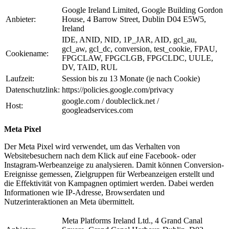
Google Ireland Limited, Google Building Gordon
Anbieter:
House, 4 Barrow Street, Dublin D04 E5W5,
Ireland
IDE, ANID, NID, 1P_JAR, AID, gcl_au,
gcl_aw, gcl_dc, conversion, test_cookie, FPAU,
Cookiename:
FPGCLAW, FPGCLGB, FPGCLDC, UULE,
DV, TAID, RUL
Laufzeit:
Session bis zu 13 Monate (je nach Cookie)
Datenschutzlink:
https://policies.google.com/privacy
google.com / doubleclick.net /
Host:
googleadservices.com
Meta Pixel
Der Meta Pixel wird verwendet, um das Verhalten von
Websitebesuchern nach dem Klick auf eine Facebook- oder
Instagram-Werbeanzeige zu analysieren. Damit können Conversion-
Ereignisse gemessen, Zielgruppen für Werbeanzeigen erstellt und
die Effektivität von Kampagnen optimiert werden. Dabei werden
Informationen wie IP-Adresse, Browserdaten und
Nutzerinteraktionen an Meta übermittelt.
Meta Platforms Ireland Ltd., 4 Grand Canal