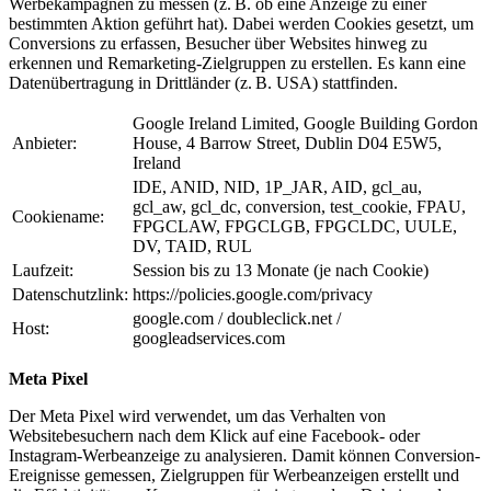
Werbekampagnen zu messen (z. B. ob eine Anzeige zu einer
bestimmten Aktion geführt hat). Dabei werden Cookies gesetzt, um
Conversions zu erfassen, Besucher über Websites hinweg zu
erkennen und Remarketing-Zielgruppen zu erstellen. Es kann eine
Datenübertragung in Drittländer (z. B. USA) stattfinden.
Google Ireland Limited, Google Building Gordon
Anbieter:
House, 4 Barrow Street, Dublin D04 E5W5,
Ireland
IDE, ANID, NID, 1P_JAR, AID, gcl_au,
gcl_aw, gcl_dc, conversion, test_cookie, FPAU,
Cookiename:
FPGCLAW, FPGCLGB, FPGCLDC, UULE,
DV, TAID, RUL
Laufzeit:
Session bis zu 13 Monate (je nach Cookie)
Datenschutzlink:
https://policies.google.com/privacy
google.com / doubleclick.net /
Host:
googleadservices.com
Meta Pixel
Der Meta Pixel wird verwendet, um das Verhalten von
Websitebesuchern nach dem Klick auf eine Facebook- oder
Instagram-Werbeanzeige zu analysieren. Damit können Conversion-
Ereignisse gemessen, Zielgruppen für Werbeanzeigen erstellt und