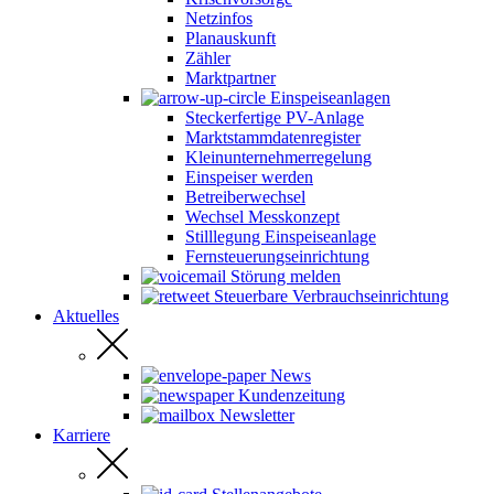
Netzinfos
Planauskunft
Zähler
Marktpartner
Einspeiseanlagen
Steckerfertige PV-Anlage
Marktstammdatenregister
Kleinunternehmerregelung
Einspeiser werden
Betreiberwechsel
Wechsel Messkonzept
Stilllegung Einspeiseanlage
Fernsteuerungseinrichtung
Störung melden
Steuerbare Verbrauchseinrichtung
Aktuelles
News
Kundenzeitung
Newsletter
Karriere