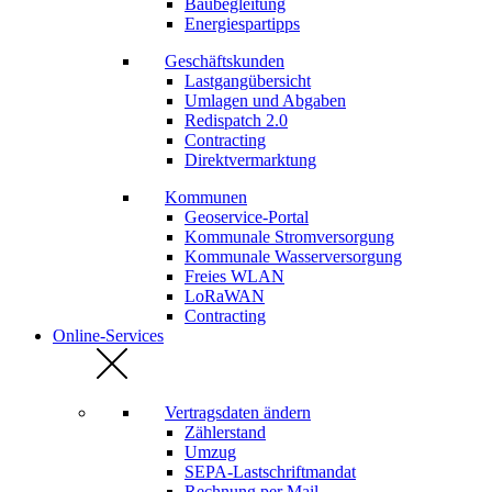
Baubegleitung
Energiespartipps
Geschäftskunden
Lastgangübersicht
Umlagen und Abgaben
Redispatch 2.0
Contracting
Direktvermarktung
Kommunen
Geoservice-Portal
Kommunale Stromversorgung
Kommunale Wasserversorgung
Freies WLAN
LoRaWAN
Contracting
Online-Services
Vertragsdaten ändern
Zählerstand
Umzug
SEPA-Lastschriftmandat
Rechnung per Mail