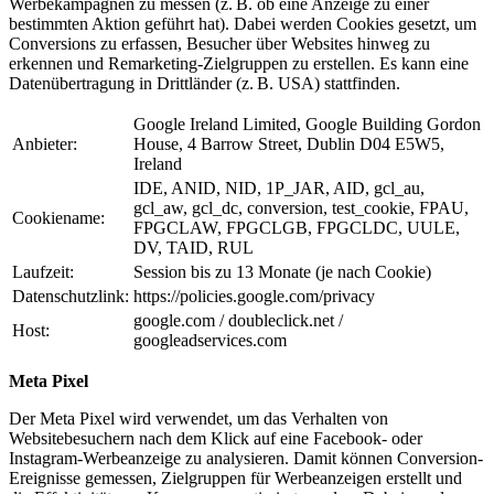
Werbekampagnen zu messen (z. B. ob eine Anzeige zu einer
bestimmten Aktion geführt hat). Dabei werden Cookies gesetzt, um
Conversions zu erfassen, Besucher über Websites hinweg zu
erkennen und Remarketing-Zielgruppen zu erstellen. Es kann eine
Datenübertragung in Drittländer (z. B. USA) stattfinden.
Google Ireland Limited, Google Building Gordon
Anbieter:
House, 4 Barrow Street, Dublin D04 E5W5,
Ireland
IDE, ANID, NID, 1P_JAR, AID, gcl_au,
gcl_aw, gcl_dc, conversion, test_cookie, FPAU,
Cookiename:
FPGCLAW, FPGCLGB, FPGCLDC, UULE,
DV, TAID, RUL
Laufzeit:
Session bis zu 13 Monate (je nach Cookie)
Datenschutzlink:
https://policies.google.com/privacy
google.com / doubleclick.net /
Host:
googleadservices.com
Meta Pixel
Der Meta Pixel wird verwendet, um das Verhalten von
Websitebesuchern nach dem Klick auf eine Facebook- oder
Instagram-Werbeanzeige zu analysieren. Damit können Conversion-
Ereignisse gemessen, Zielgruppen für Werbeanzeigen erstellt und