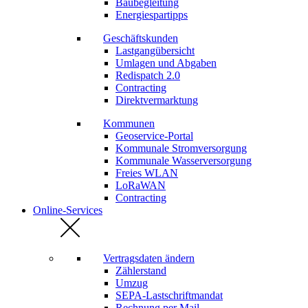
Baubegleitung
Energiespartipps
Geschäftskunden
Lastgangübersicht
Umlagen und Abgaben
Redispatch 2.0
Contracting
Direktvermarktung
Kommunen
Geoservice-Portal
Kommunale Stromversorgung
Kommunale Wasserversorgung
Freies WLAN
LoRaWAN
Contracting
Online-Services
Vertragsdaten ändern
Zählerstand
Umzug
SEPA-Lastschriftmandat
Rechnung per Mail