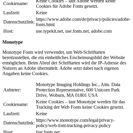
Keine Cookies – laut Adobe werden keine
Cookiename:
Cookies für Adobe Fonts gesetzt.
Laufzeit:
Keine
https://www.adobe.com/de/privacy/policies/adobe-
Datenschutzlink:
fonts.html
Host:
use.typekit.net, use.fonts.net, adobe.com
Monotype
Monotype Fonts wird verwendet, um Web-Schriftarten
bereitzustellen, die ein einheitliches Erscheinungsbild der Website
ermöglichen. Beim Abruf der Schriftarten wird die IP-Adresse des
Nutzers an Adobe übermittelt. Adobe setzt dabei nach eigenen
Angaben keine Cookies.
Monotype Imaging Holdings Inc., Attn. Data
Anbieter:
Protection Representative, 600 Unicorn Park
Drive, Woburn, MA 01801 USA
Keine Cookies – laut Monotype werden für das
Cookiename:
Tracking der Web Fonts keine Cookies gesetzt.
Laufzeit:
Keine
https://www.monotype.com/legal/privacy-
Datenschutzlink:
policy/web-font-tracking-privacy-policy
Host:
fast.fonts.net