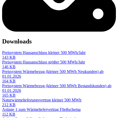
Downloads
Preissystem Hausanschluss
kleiner 500 MWh/Jahr
143 KB
Preissystem Hausanschluss
größer 500 MWh/Jahr
146 KB
Preissystem Wärmebezug (kleiner 500 MWh Neukunden)
ab
01.01.2026
164 KB
Preissystem Wärmebezug (kleiner 500 MWh Bestandskunden)
ab
01.01.2026
165 KB
Naturwärmelieferungsvertrag
kleiner 500 MWh
212 KB
Anlage 1 zum Wärmeliefervertrag
Fließschema
112 KB