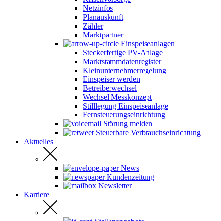
Netzinfos
Planauskunft
Zähler
Marktpartner
Einspeiseanlagen
Steckerfertige PV-Anlage
Marktstammdatenregister
Kleinunternehmerregelung
Einspeiser werden
Betreiberwechsel
Wechsel Messkonzept
Stilllegung Einspeiseanlage
Fernsteuerungseinrichtung
Störung melden
Steuerbare Verbrauchseinrichtung
Aktuelles
News
Kundenzeitung
Newsletter
Karriere