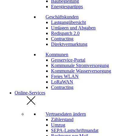
Baubegleitung
Energiespartipps
Geschäftskunden
Lastgangübersicht
Umlagen und Abgaben
Redispatch 2.0
Contracting
Direktvermarktung
Kommunen
Geoservice-Portal
Kommunale Stromversorgung
Kommunale Wasserversorgung
Freies WLAN
LoRaWAN
Contracting
Online-Services
Vertragsdaten ändern
Zählerstand
Umzug
SEPA-Lastschriftmandat
Rechnung per Mail